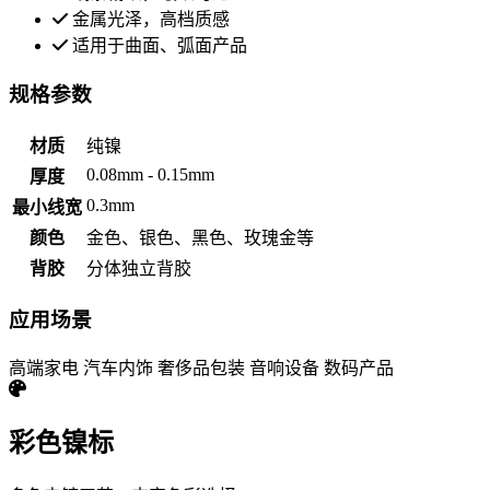
金属光泽，高档质感
适用于曲面、弧面产品
规格参数
材质
纯镍
0.08mm - 0.15mm
厚度
0.3mm
最小线宽
颜色
金色、银色、黑色、玫瑰金等
背胶
分体独立背胶
应用场景
高端家电
汽车内饰
奢侈品包装
音响设备
数码产品
彩色镍标